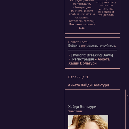
нетрадиционные
которая сразу
ориентации.
пытается
• Аккаунт для
узнать где
рекламы (также
она была и
сообщение можно
что делала.
оставить,
оставаясь гостем)-
Реклама
, пароль -
1111
.
Привет, Гость!
Войдите
или
зарегистрируйтесь
.
»
[Twilight: Breaking Dawn]
»
|Регистрация
»
Анкета
Хайди Вольтури
Страница:
1
Анкета Хайди Вольтури
1
Хайди Вольтури
Участник