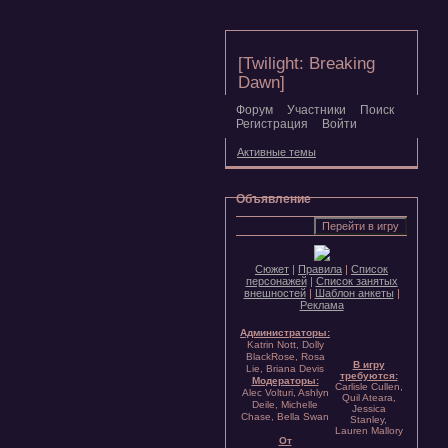
[Twilight: Breaking
Dawn]
Форум
Участники
Поиск
Регистрация
Войти
Активные темы
Объявление
Сюжет
|
Правила
|
Список
персонажей
|
Список занятых
внешностей
|
Шаблон анкеты
|
Реклама
Администраторы:
Katrin Nott, Dolly
BlackRose, Rosa
В игру
Lie, Briana Devis
требуются:
Модераторы:
Carlisle Cullen,
Alec Volturi, Ashlyn
Quil Ateara,
Deile, Michelle
Jessica
Chase, Bella Swan
Stanley,
Lauren Mallory
От