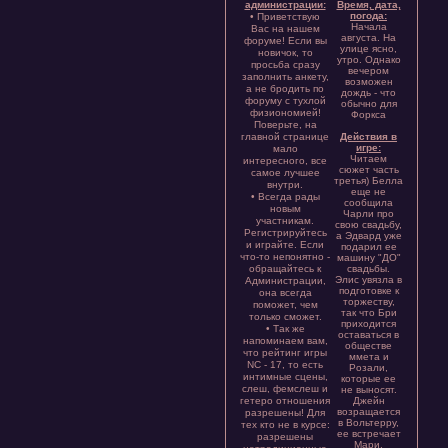
администрации:
Время, дата,
погода:
• Приветствую
Начала
Вас на нашем
августа. На
форуме! Если вы
улице ясно,
новичок, то
утро. Однако
просьба сразу
вечером
заполнить анкету,
возможен
а не бродить по
дождь - что
форуму с тухлой
обычно для
физиономией!
Форкса
Поверьте, на
главной странице
Действия в
игре:
мало
Читаем
интересного, все
сюжет часть
самое лучшее
третья) Белла
внутри.
еще не
• Всегда рады
сообщила
новым
Чарли про
участникам.
свою свадьбу,
Регистрируйтесь
а Эдвард уже
и играйте. Если
подарил ее
что-то непонятно -
машину "ДО"
обращайтесь к
свадьбы.
Элис увязла в
Администрации,
подготовке к
она всегда
торжеству,
поможет, чем
так что Бри
только сможет.
приходится
• Так же
оставаться в
напоминаем вам,
обществе
что рейтинг игры
ммета и
NC - 17, то есть
Розали,
интимные сцены,
которые ее
слеш, фемслеш и
не выносят.
гетеро отношения
Джейн
возращается
разрешены! Для
в Вольтерру,
тех кто не в курсе:
ее встречает
разрешены
Мари,